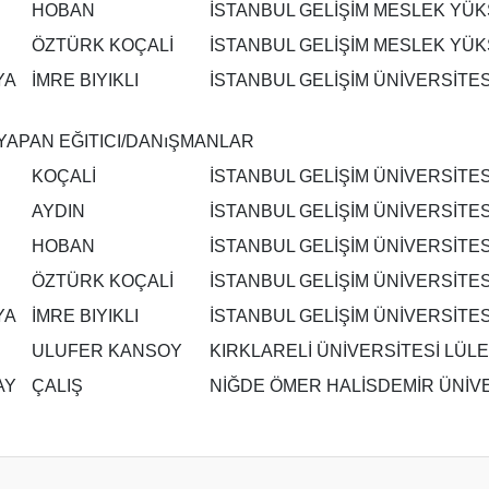
HOBAN
İSTANBUL GELİŞİM MESLEK YÜ
ÖZTÜRK KOÇALİ
İSTANBUL GELİŞİM MESLEK YÜ
YA
İMRE BIYIKLI
İSTANBUL GELİŞİM ÜNİVERSİTES
APAN EĞITICI/DANıŞMANLAR
KOÇALİ
İSTANBUL GELİŞİM ÜNİVERSİTE
AYDIN
İSTANBUL GELİŞİM ÜNİVERSİTE
HOBAN
İSTANBUL GELİŞİM ÜNİVERSİTE
ÖZTÜRK KOÇALİ
İSTANBUL GELİŞİM ÜNİVERSİTE
YA
İMRE BIYIKLI
İSTANBUL GELİŞİM ÜNİVERSİTES
ULUFER KANSOY
KIRKLARELİ ÜNİVERSİTESİ LÜLE
AY
ÇALIŞ
NİĞDE ÖMER HALİSDEMİR ÜNİV