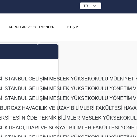
KURULLAR VE EĞİTMENLER
İLETİŞİM
Sİ İSTANBUL GELİŞİM MESLEK YÜKSEKOKULU MÜLKİYET 
Sİ İSTANBUL GELİŞİM MESLEK YÜKSEKOKULU YÖNETİM V
Sİ İSTANBUL GELİŞİM MESLEK YÜKSEKOKULU YÖNETİM 
BURGAZ HAVACILIK VE UZAY BİLİMLERİ FAKÜLTESİ HAVA
ERSİTESİ NİĞDE TEKNİK BİLİMLER MESLEK YÜKSEKOKU
İ İKTİSADİ, İDARİ VE SOSYAL BİLİMLER FAKÜLTESİ YÖNE