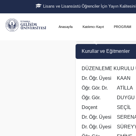
Lisans ve Lisansüstü Öğrenciler İçin Yayın Kalitesin
Anasayfa
Katılımcı Kayıt
PROGRAM
Kurullar ve Eğitmenler
DÜZENLEME KURULU 
Dr. Öğr. Üyesi
KAAN
Öğr. Gör. Dr.
ATİLLA
Öğr. Gör.
DUYGU
Doçent
SEÇİL
Dr. Öğr. Üyesi
SEREN
Dr. Öğr. Üyesi
SÜREY