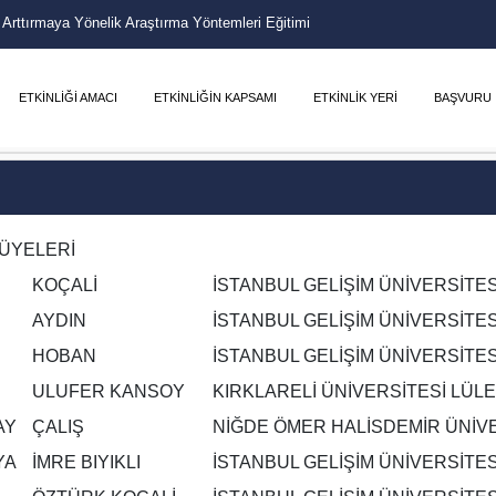
i Arttırmaya Yönelik Araştırma Yöntemleri Eğitimi
ETKİNLİĞİ AMACI
ETKİNLİĞİN KAPSAMI
ETKİNLİK YERİ
BAŞVURU
ÜYELERİ
KOÇALİ
İSTANBUL GELİŞİM ÜNİVERSİTE
AYDIN
İSTANBUL GELİŞİM ÜNİVERSİTE
HOBAN
İSTANBUL GELİŞİM ÜNİVERSİTE
ULUFER KANSOY
KIRKLARELİ ÜNİVERSİTESİ LÜLE
AY
ÇALIŞ
NİĞDE ÖMER HALİSDEMİR ÜNİV
YA
İMRE BIYIKLI
İSTANBUL GELİŞİM ÜNİVERSİTES