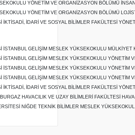
KSEKOKULU YÖNETİM VE ORGANİZASYON BÖLÜMÜ İNSAN 
KSEKOKULU YÖNETİM VE ORGANİZASYON BÖLÜMÜ LOJİST
İ İKTİSADİ, İDARİ VE SOSYAL BİLİMLER FAKÜLTESİ YÖNE
Sİ İSTANBUL GELİŞİM MESLEK YÜKSEKOKULU MÜLKİYET 
Sİ İSTANBUL GELİŞİM MESLEK YÜKSEKOKULU YÖNETİM V
Sİ İSTANBUL GELİŞİM MESLEK YÜKSEKOKULU YÖNETİM 
Sİ İSTANBUL GELİŞİM MESLEK YÜKSEKOKULU YÖNETİM V
İ İKTİSADİ, İDARİ VE SOSYAL BİLİMLER FAKÜLTESİ YÖNE
BURGAZ HAVACILIK VE UZAY BİLİMLERİ FAKÜLTESİ HAVA
ERSİTESİ NİĞDE TEKNİK BİLİMLER MESLEK YÜKSEKOKU