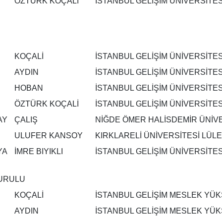
ÖZTÜRK KOÇALİ
İSTANBUL GELİŞİM ÜNİVERSİTE
KOÇALİ
İSTANBUL GELİŞİM ÜNİVERSİTE
AYDIN
İSTANBUL GELİŞİM ÜNİVERSİTE
HOBAN
İSTANBUL GELİŞİM ÜNİVERSİTE
ÖZTÜRK KOÇALİ
İSTANBUL GELİŞİM ÜNİVERSİTE
AY
ÇALIŞ
NİĞDE ÖMER HALİSDEMİR ÜNİV
ULUFER KANSOY
KIRKLARELİ ÜNİVERSİTESİ LÜLE
YA
İMRE BIYIKLI
İSTANBUL GELİŞİM ÜNİVERSİTES
URULU
KOÇALİ
İSTANBUL GELİŞİM MESLEK YÜK
AYDIN
İSTANBUL GELİŞİM MESLEK YÜK