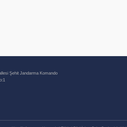
llesi Şehit Jandarma Komando
o:1