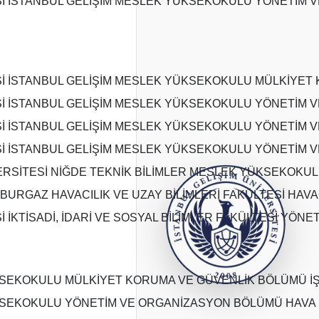
Sİ İSTANBUL GELİŞİM MESLEK YÜKSEKOKULU YÖNETİM V
Sİ İSTANBUL GELİŞİM MESLEK YÜKSEKOKULU MÜLKİYET 
Sİ İSTANBUL GELİŞİM MESLEK YÜKSEKOKULU YÖNETİM V
Sİ İSTANBUL GELİŞİM MESLEK YÜKSEKOKULU YÖNETİM 
Sİ İSTANBUL GELİŞİM MESLEK YÜKSEKOKULU YÖNETİM V
ERSİTESİ NİĞDE TEKNİK BİLİMLER MESLEK YÜKSEKOKU
BURGAZ HAVACILIK VE UZAY BİLİMLERİ FAKÜLTESİ HAVA
İ İKTİSADİ, İDARİ VE SOSYAL BİLİMLER FAKÜLTESİ YÖNE
SEKOKULU MÜLKİYET KORUMA VE GÜVENLİK BÖLÜMÜ İŞ S
SEKOKULU YÖNETİM VE ORGANİZASYON BÖLÜMÜ HAVA LO